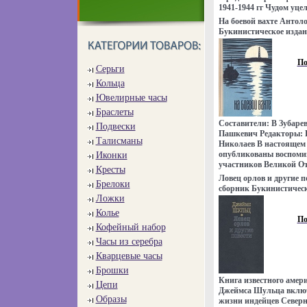
1941-1944 гг Чудом уце
из немногих осваьмвта
На боевой вахте Антол
свидетелей бесчеловеч
Букинистическое издан
еврейского населения 
Хорошая Издательство
оккупантами Автор Ар
Твердый переплет, 253 
Формат: 60x90/16 (~145
По
Серьги
7373p.
Кольца
Ювелирные часы
Браслеты
Составители: В Зубаре
Подвески
Пашкевич Редакторы: 
Талисманы
Николаев В настоящем 
опубликованы воспоми
Иконки
участников Великой От
Кресты
доваэогкументы архиво
Ловец орлов и другие 
Брелоки
периодической печати 
сборник Букинистическ
отражающие героическ
Ложки
Сохранность: Хорошая 
самоотверженную борьб
Мысль, 1991 г Твердый 
Колье
Западного бассейна, и
ISBN 5-244-00364-X Тир
По
труд в период обороны
Кофейный набор
Формат: 84x108/32 (~13
Материалы сборника ра
7490p.
Часы из серебра
как речники Северо-За
Кварцевые часы
содружестве с военным
Ладожской флотилии п
Брошки
обстрелами сумели ус
Книга известного амер
Цепи
задания Государственн
Джеймса Шульца включа
Обороны и Военного со
Образы
жизни индейцев Север