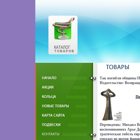
Так погибли общины П
Издательство: Возвраще
переплет, 144 стр ISBN 
Формат: 84x108/32 (~13
7300p.
По
Переводчик: Михаил В
воспоминаниях Арье До
трагическая гибель евр
городах во время фаши