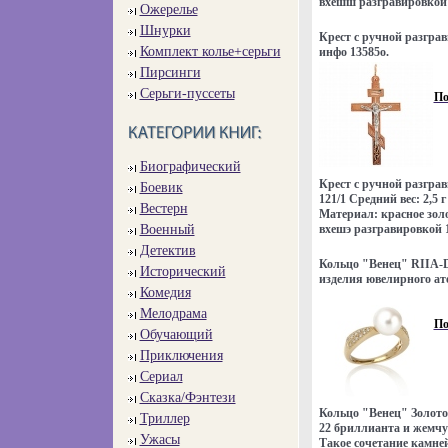
вхешш разгравировкой 
Ожерелье
Шнурки
Крест с ручной разграв
Комплект колье+серьги
инфо 13585o.
Пирсинги
Серьги-пуссеты
По
Биографический
Крест с ручной разгра
Боевик
121/1 Средний вес: 2,5 
Вестерн
Материал: красное зол
Военный
вхешэ разгравировкой 1
Детектив
Кольцо "Венец" RIIA-
Исторический
изделия ювелирного ат
Комедия
инфо 13593o.
Мелодрама
По
Обучающий
Приключения
Сериал
Сказка/Фэнтези
Кольцо "Венец" Золот
Триллер
22 бриллианта и жемчу
Ужасы
Такое сочетание камне