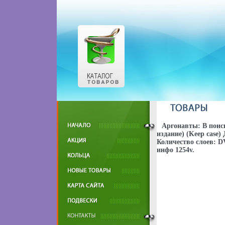
Аргонавты: В поис
издание) (Keep case)
Количество слоев: D
инфо 1254v.