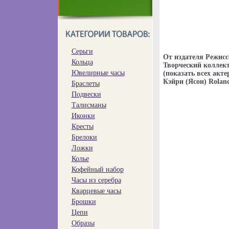
Серьги
От издателя Режисс
Кольца
Творческий коллект
Ювелирные часы
(показать всех акт
Кэйри (Ясон) Rolan
Браслеты
Подвески
Талисманы
Иконки
Кресты
Брелоки
Ложки
Колье
Кофейный набор
Часы из серебра
Кварцевые часы
Брошки
Цепи
Образы