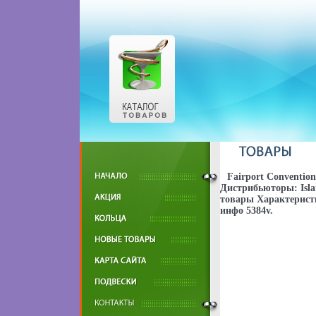
Fairport Conventio
Дистрибьюторы: Isl
товары Характеристи
инфо 5384v.