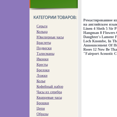
Ремастированное из
на английском языке
Серьги
Linen 4 Sloth 5 Sir 
Кольца
Hangman 8 Flowers O
Daughter's Lament F
Ювелирные часы
Loch Knombe, In Th
Браслеты
Announcement Of Her
Подвески
Roses 12 Now Be Tha
Талисманы
"Fairport Acoustic C
Иконки
Кресты
Брелоки
Ложки
Колье
Кофейный набор
Часы из серебра
Кварцевые часы
Брошки
Цепи
Образы