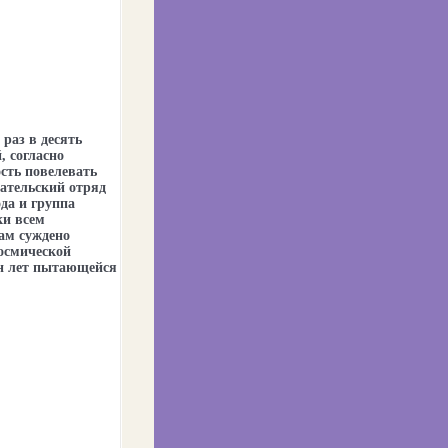
раз в десять
 согласно
сть повелевать
ательский отряд
да и группа
ки всем
ам суждено
космической
он лет пытающейся