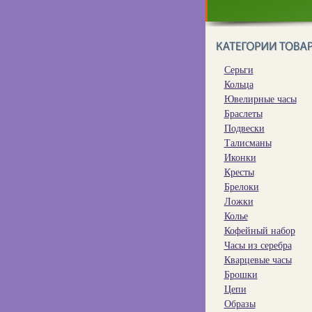
Серьги
Кольца
Ювелирные часы
Браслеты
Подвески
Талисманы
Иконки
Кресты
Брелоки
Ложки
Колье
Кофейный набор
Часы из серебра
Кварцевые часы
Брошки
Цепи
Образы