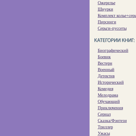
Ожерелье
Шнурки
Комплект колье+сер
Пирсинги
Серьги-пуссеты
Биографический
Боевик
Вестерн
Военный
Детектив
Исторический
Комедия
Мелодрама
Обучающий
Приключения
Сериал
Сказка/Фэнтези
Триллер
Ужасы