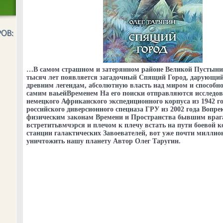
…В самом страшном и затерянном районе Великой Пустыни 
тысяч лет появляется загадочный Спящий Город, дарующий,
древним легендам, абсолютную власть над миром и способно
самим ваьейВременем На его поиски отправляются исследов
немецкого Африканского экспедиционного корпуса из 1942 го
российского диверсионного спецназа ГРУ из 2002 года Вопре
физическим законам Времени и Пространства бывшим враг
встретитьвмчэрся и плечом к плечу встать на пути боевой 
станции галактических Завоевателей, вот уже почти милли
уничтожить нашу планету Автор Олег Таругин.