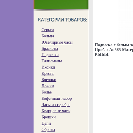
Серьги
Кольца
Ювелирные часы
Подвеска с белым з
Браслеты
Проба: Au585 Матер
РЫБЫ.
Подвески
Талисманы
Иконки
Кресты
Брелоки
Ложки
Колье
Кофейный набор
Часы из серебра
Кварцевые часы
Брошки
Цепи
Образы