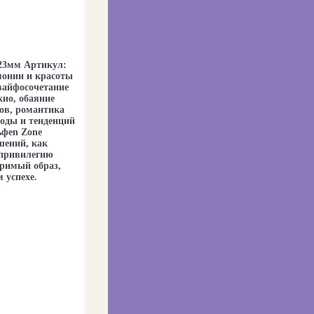
 23мм Артикул:
рмонии и красоты
вайфосочетание
ио, обаяние
ов, романтика
оды и тенденций
ьфen Zone
шений, как
 привилегию
оримый образ,
 успехе.