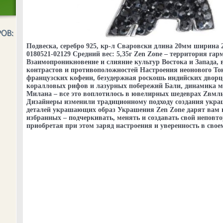
Подвеска, серебро 925, кр-л Сваровски длина 20мм ширина
0180521-02129 Средний вес: 5,35г Zen Zone – территория га
Взаимопроникновение и слияние культур Востока и Запада, 
контрастов и противоположностей Настроения неонового Ток
французских кофеин, безудержная роскошь индийских дворц
коралловых рифов и лазурных побережий Бали, динамика м
Милана – все это воплотилось в ювелирных шедеврах Zвмл
Дизайнеры изменили традиционному подходу создания укра
деталей украшающих образ Украшения Zen Zone дарят вам
избранных – подчеркивать, менять и создавать свой неповт
приобретая при этом заряд настроения и уверенность в своем