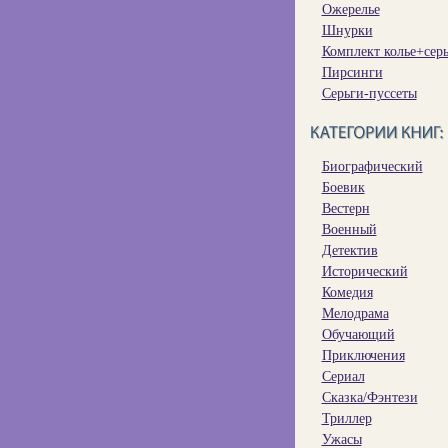
Ожерелье
Шнурки
Комплект колье+сер
Пирсинги
Серьги-пуссеты
Биографический
Боевик
Вестерн
Военный
Детектив
Исторический
Комедия
Мелодрама
Обучающий
Приключения
Сериал
Сказка/Фэнтези
Триллер
Ужасы