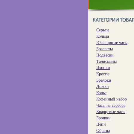
Серьги
Кольца
Ювелирные часы
Браслеты
Подвески
Талисманы
Иконки
Кресты
Брелоки
Ложки
Колье
Кофейный набор
Часы из серебра
Кварцевые часы
Брошки
Цепи
Образы