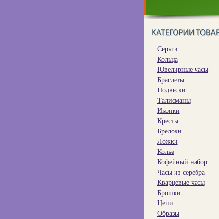
Серьги
Кольца
Ювелирные часы
Браслеты
Подвески
Талисманы
Иконки
Кресты
Брелоки
Ложки
Колье
Кофейный набор
Часы из серебра
Кварцевые часы
Брошки
Цепи
Образы