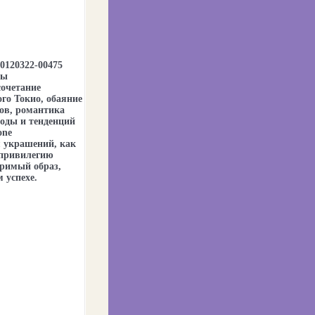
0120322-00475
ты
сочетание
го Токио, обаяние
ов, романтика
оды и тенденций
one
 украшений, как
 привилегию
оримый образ,
 успехе.