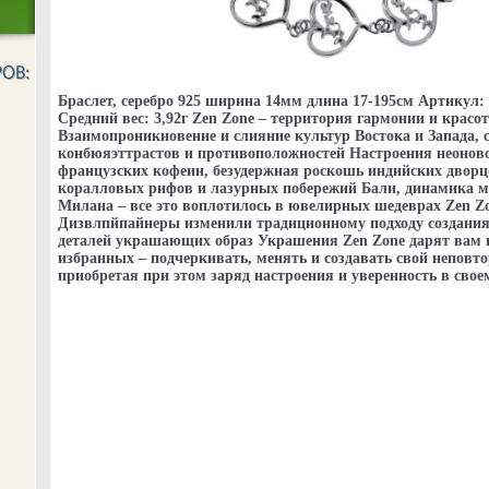
Браслет, серебро 925 ширина 14мм длина 17-195см Артикул: 
Средний вес: 3,92г Zen Zone – территория гармонии и красо
Взаимопроникновение и слияние культур Востока и Запада, 
конбюяэттрастов и противоположностей Настроения неоново
французских кофеин, безудержная роскошь индийских дворц
коралловых рифов и лазурных побережий Бали, динамика м
Милана – все это воплотилось в ювелирных шедеврах Zen Z
Дизвлпйпайнеры изменили традиционному подходу создания
деталей украшающих образ Украшения Zen Zone дарят вам
избранных – подчеркивать, менять и создавать свой неповт
приобретая при этом заряд настроения и уверенность в своем