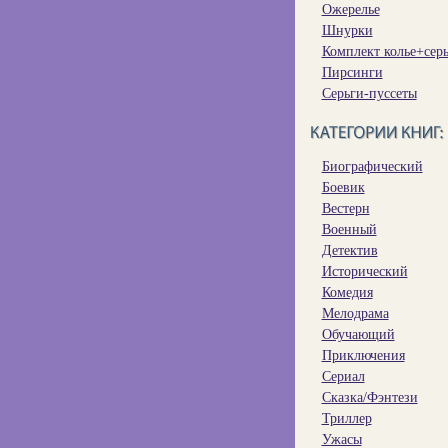
Ожерелье
Шнурки
Комплект колье+сер
Пирсинги
Серьги-пуссеты
Биографический
Боевик
Вестерн
Военный
Детектив
Исторический
Комедия
Мелодрама
Обучающий
Приключения
Сериал
Сказка/Фэнтези
Триллер
Ужасы