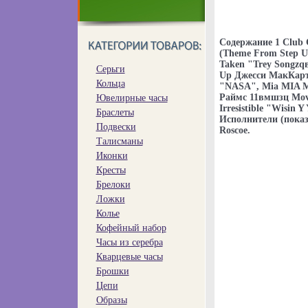
Содержание 1 Club 
(Theme From Step Up
Taken "Trey Songzq
Серьги
Up Джесси МакКартни
Кольца
"NASA", Mia MIA MI
Раймс 11вмшзц Move
Ювелирные часы
Irresistible "Wisin
Браслеты
Исполнители (показа
Подвески
Roscoe.
Талисманы
Иконки
Кресты
Брелоки
Ложки
Колье
Кофейный набор
Часы из серебра
Кварцевые часы
Брошки
Цепи
Образы