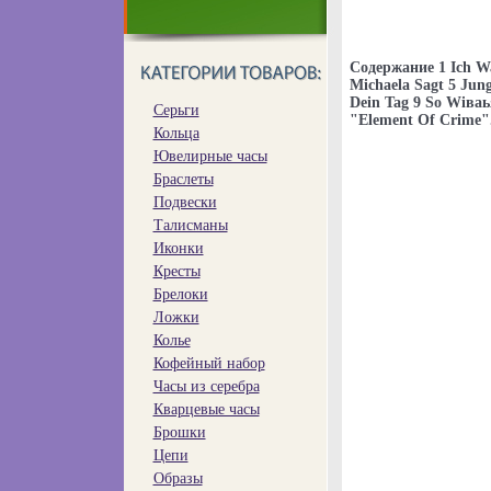
Содержание 1 Ich Wa
Michaela Sagt 5 Jung
Dein Tag 9 So Wiваь
Серьги
"Element Of Crime"
Кольца
Ювелирные часы
Браслеты
Подвески
Талисманы
Иконки
Кресты
Брелоки
Ложки
Колье
Кофейный набор
Часы из серебра
Кварцевые часы
Брошки
Цепи
Образы