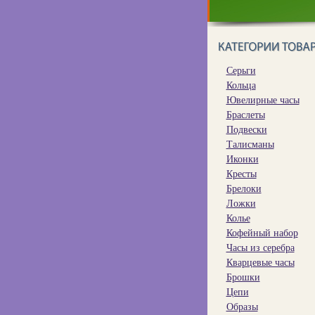
Серьги
Кольца
Ювелирные часы
Браслеты
Подвески
Талисманы
Иконки
Кресты
Брелоки
Ложки
Колье
Кофейный набор
Часы из серебра
Кварцевые часы
Брошки
Цепи
Образы