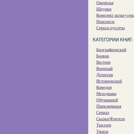
Ожерелье
Шнурки
Комплект колье+сер
Пирсинги
Серьги-пуссеты
Биографический
Боевик
Вестерн
Военный
Детектив
Исторический
Комедия
Мелодрама
Обучающий
Приключения
Сериал
Сказка/Фэнтези
Триллер
Ужасы