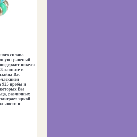
ьного сплава
учную граненый
зшодержит никеля
 Загляните в
изайна Вас
оллекцией
 925 пробы и
 которых Вы
льца, различных
 заиграет яркой
альности и