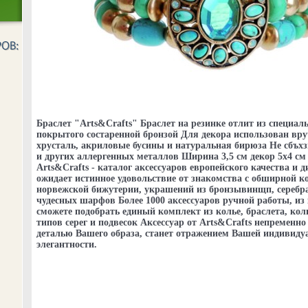
Браслет "Arts&Crafts" Браслет на резинке отлит из специал
покрытого состаренной бронзой Для декора использован вр
хрусталь, акриловые бусины и натуральная бирюза Не сбъх
и других аллергенных металлов Ширина 3,5 см декор 5х4 см
Arts&Crafts - каталог аксессуаров европейского качества и д
ожидает истинное удовольствие от знакомства с обширной к
норвежской бижутерии, украшений из бронзывинщп, серебра
чудесных шарфов Более 1000 аксессуаров ручной работы, из
сможете подобрать единый комплект из колье, браслета, ко
типов серег и подвесок Аксессуар от Arts&Crafts непременно
деталью Вашего образа, станет отражением Вашей индивиду
элегантности.