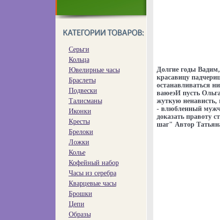
Серьги
Кольца
Долгие годы Вадим,
Ювелирные часы
красавицу падчерицу
Браслеты
останавливаться ни
Подвески
ваюеэИ пусть Ольга
Талисманы
жуткую ненависть, 
- влюбленный мужчи
Иконки
доказать правоту с
Кресты
шаг" Автор Татьян
Брелоки
Ложки
Колье
Кофейный набор
Часы из серебра
Кварцевые часы
Брошки
Цепи
Образы