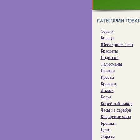
Серьги
Кольца
Ювелирные часы
Браслеты
Подвески
Талисманы
Иконки
Кресты
Брелоки
Ложки
Колье
Кофейный набор
Часы из серебра
Кварцевые часы
Брошки
Цепи
Образы