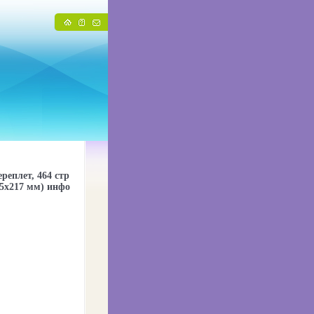
реплет, 464 стр
45х217 мм) инфо