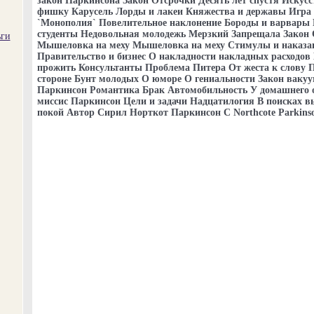
закон Паркинсона Закон Отсрочки Десять лет спустя Искусс
фишку Карусель Лорды и лакеи Княжества и державы Игра 
`Монополия` Повелительное наклонение Бороды и варвары
студенты Недовольная молодежь Мерзкий Запрещала Закон
ьги
Мышеловка на меху Мышеловка на меху Стимулы и наказа
Правительство и бизнес О накладности накладных расходов
прожить Консультанты Проблема Питера От жеста к слову П
стороне Бунт молодых О юморе О гениальности Закон вакуу
Паркинсон Романтика Брак Автомобильность У домашнего о
миссис Паркинсон Цели и задачи Надцатилогия В поисках в
покой Автор Сирил Норткот Паркинсон С Northcote Parkins