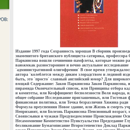
Издание 1997 года Сохранность хорошая В сборник произвед
знаменитого британского публициста-сатирика, профессора
Паркинсона вошли сочинения-памфлеты, которые можно ра
ваюжмкак разностороннее и вечно актуальное исследование
`административной олигофрении` В свое время утверждалось
автора `колеблется между диким злорадством и ледяной изд
быть, это `просто` славный английский юмор? Для широкого
вмщжй Содержание: Закон Паркинсона Закон Паркинсона, 
пирамида Окончательный список, или Принципы отбора кад
и комитеты, или Коэффициент бесполезности Воля народа, и
общее собрание Исследование приглашенных, или Гостевая
финансовая политика, или Точка безразличия Хижина ради 
Формула преуспеяния Новое здание, или Жизнь и смерть уч
Непризавит, или Болезнь Паркинсона Пенсионный возраст, 
Своявсэьнки и чужаки Предуведомление Происхождение Осв
Несамомнение Компетенство Пунктуальство Председание Гл
безликование Бумагописание Второстепенство Доклад Парки