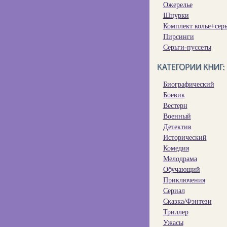
Ожерелье
Шнурки
Комплект колье+сер
Пирсинги
Серьги-пуссеты
Биографический
Боевик
Вестерн
Военный
Детектив
Исторический
Комедия
Мелодрама
Обучающий
Приключения
Сериал
Сказка/Фэнтези
Триллер
Ужасы