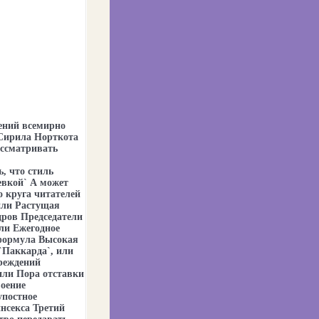
ений всемирно
 Сирила Норткота
ссматривать
, что стиль
евкой` А может
 круга читателей
или Растущая
ров Председатели
ли Ежегодное
 формула Высокая
`Паккарда`, или
реждений
или Пора отставки
оение
упостное
нсекса Третий