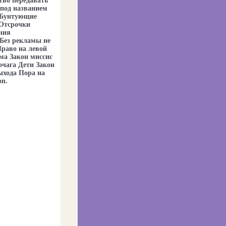
тво передавать
под названием
 Бунтующие
 Отсрочки
ния
 Без рекламы не
раво на левой
ма Закон миссис
чага Дети Закон
ыхода Пора на
on.