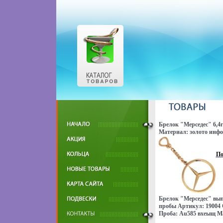
Брелок "Мерседес" 6,4
Материал: золото инфо
По
Брелок "Мерседес" вып
пробы Артикул: 19004 С
Проба: Au585 вхеыщ Ма