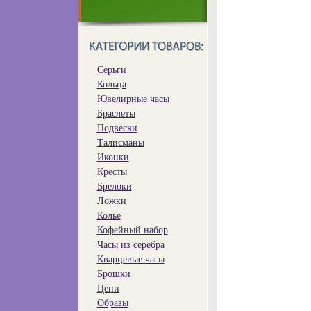
Серьги
Кольца
Ювелирные часы
Браслеты
Подвески
Талисманы
Иконки
Кресты
Брелоки
Ложки
Колье
Кофейный набор
Часы из серебра
Кварцевые часы
Брошки
Цепи
Образы